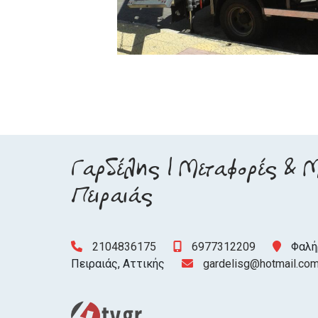
Γαρδέλης | Μεταφορές & Μ
Πειραιάς
2104836175
6977312209
Φαλή
Πειραιάς, Αττικής
gardelisg@hotmail.co