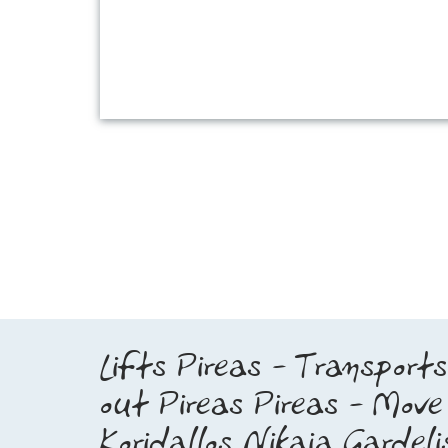
Lifts Pireas - Transport
out Pireas Pireas - Move
Koridallos Nikaia Gardeli