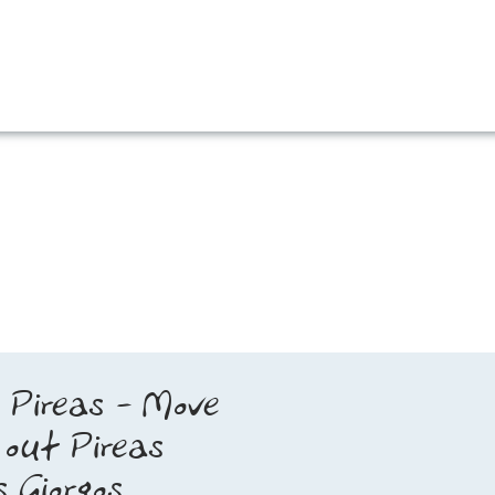
s Pireas - Move
 out Pireas
s Giorgos